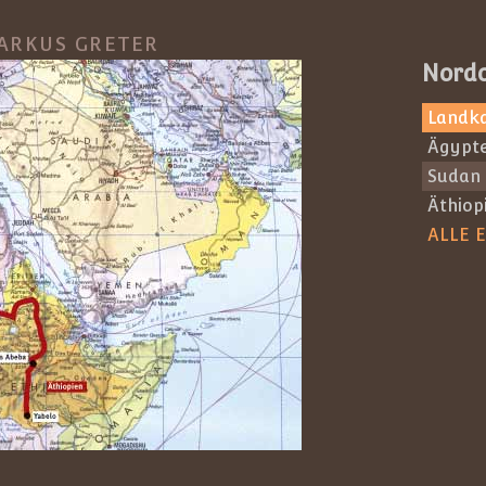
ARKUS GRETER
Nordo
Landk
Ägypt
Sudan
Äthiop
ALLE 