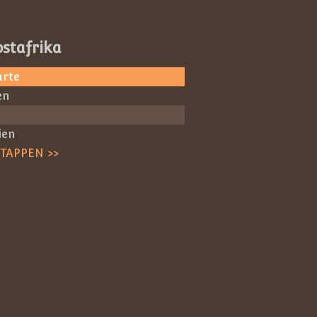
stafrika
arte
en
ien
ETAPPEN >>